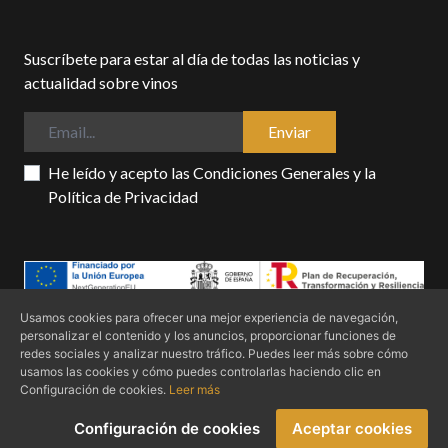
Suscríbete para estar al día de todas las noticias y
actualidad sobre vinos
Enviar
He leído y acepto las
Condiciones Generales
y la
Política de Privacidad
Usamos cookies para ofrecer una mejor experiencia de navegación,
personalizar el contenido y los anuncios, proporcionar funciones de
Condiciones generales
Politica de privacidad
Política de cookies
redes sociales y analizar nuestro tráfico. Puedes leer más sobre cómo
Declaración de Accessibilidad
usamos las cookies y cómo puedes controlarlas haciendo clic en
Configuración de cookies.
Leer más
Redvins © 2024 - Todos los derechos reservados
Configuración de cookies
Aceptar cookies