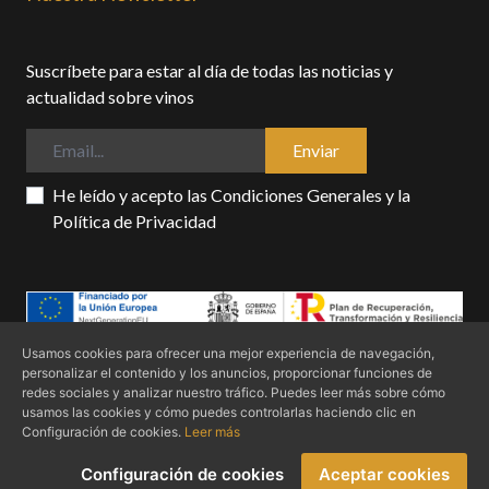
Suscríbete para estar al día de todas las noticias y
actualidad sobre vinos
Enviar
He leído y acepto las
Condiciones Generales
y la
Política de Privacidad
Usamos cookies para ofrecer una mejor experiencia de navegación,
personalizar el contenido y los anuncios, proporcionar funciones de
Condiciones generales
Politica de privacidad
Política de cookies
redes sociales y analizar nuestro tráfico. Puedes leer más sobre cómo
Declaración de Accessibilidad
usamos las cookies y cómo puedes controlarlas haciendo clic en
Configuración de cookies.
Leer más
Redvins © 2024 - Todos los derechos reservados
Configuración de cookies
Aceptar cookies