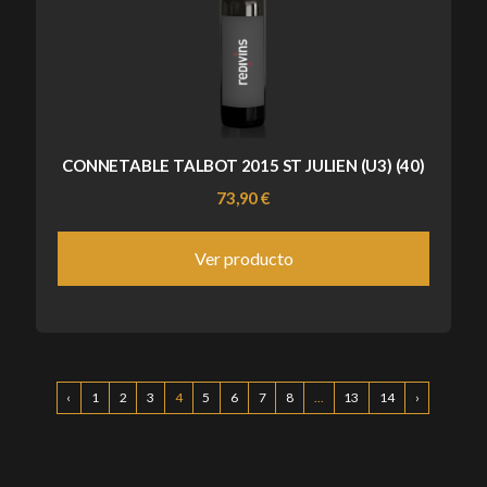
CONNETABLE TALBOT 2015 ST JULIEN (U3) (40)
73,90 €
Ver producto
‹
1
2
3
4
5
6
7
8
...
13
14
›