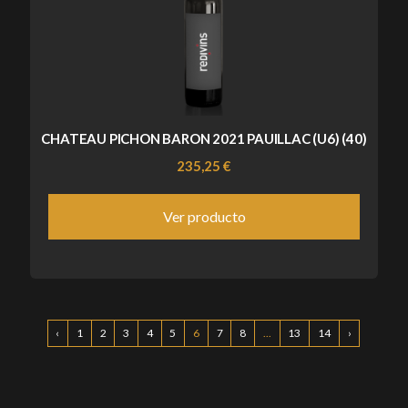
CHATEAU PICHON BARON 2021 PAUILLAC (U6) (40)
235,25 €
Ver producto
‹
1
2
3
4
5
6
7
8
...
13
14
›